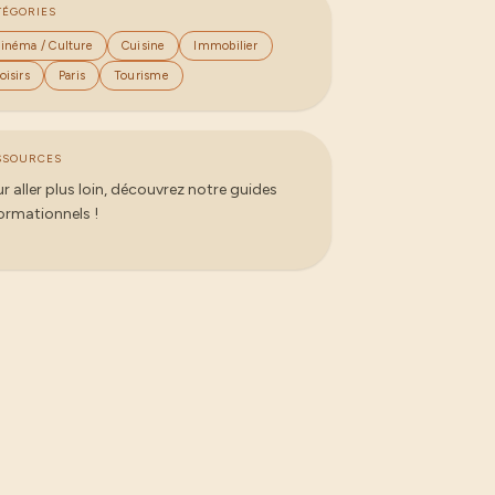
TÉGORIES
inéma / Culture
Cuisine
Immobilier
oisirs
Paris
Tourisme
SSOURCES
r aller plus loin, découvrez notre guides
ormationnels !