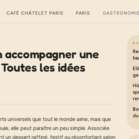
CAFÉ CHÂTELET PARIS
PARIS
GASTRONOMI
À L
n accompagner une
Re
ha
 Toutes les idées
El
ge
Hô
sp
re
Bo
du
erts universels que tout le monde aime, mais que
seule, elle peut paraître un peu simple. Associée
 un dessert raffiné, festif ou réconfortant selon