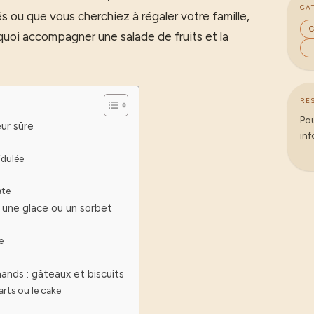
CA
s ou que vous cherchiez à régaler votre famille,
C
 quoi accompagner une salade de fruits et la
L
RE
Pou
ur sûre
inf
idulée
ate
 une glace ou un sorbet
e
ds : gâteaux et biscuits
rts ou le cake