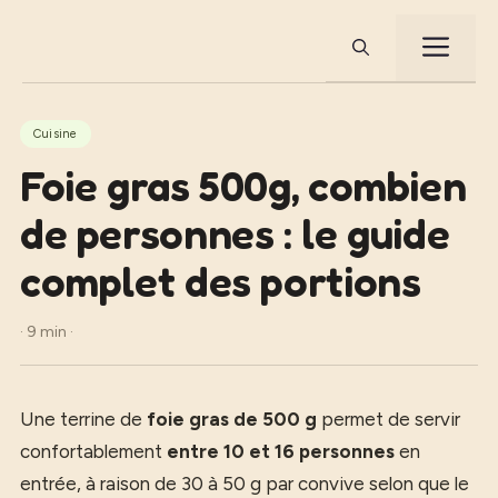
Aller
au
ME
contenu
Cuisine
Foie gras 500g, combien
de personnes : le guide
complet des portions
· 9 min ·
Une terrine de
foie gras de 500 g
permet de servir
confortablement
entre 10 et 16 personnes
en
entrée, à raison de 30 à 50 g par convive selon que le