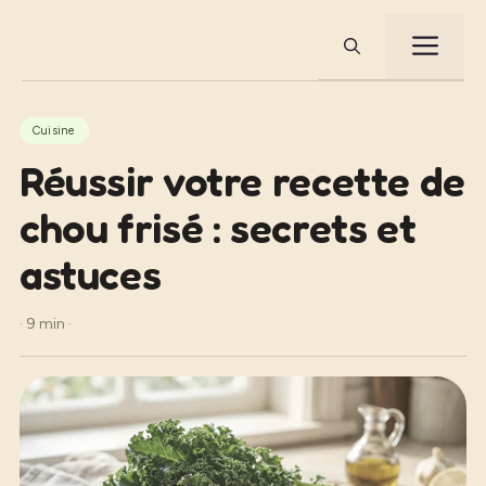
Aller
au
ME
contenu
Cuisine
Réussir votre recette de
chou frisé : secrets et
astuces
· 9 min ·