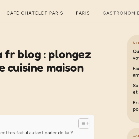
CAFÉ CHÂTELET PARIS
PARIS
GASTRONOMI
À L
 fr blog : plongez
Qu
vo
e cuisine maison
Fa
am
Su
et
Br
po
ettes fait-il autant parler de lui ?
CA