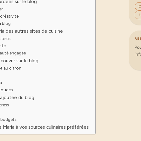
rdées sur le blog
C
er
L
 créativité
u blog
ia des autres sites de cuisine
laires
RE
nte
Pou
nauté engagée
inf
uvrir sur le blog
et au citron
ta
 douces
r ajoutée du blog
tress
x budgets
e Maria à vos sources culinaires préférées