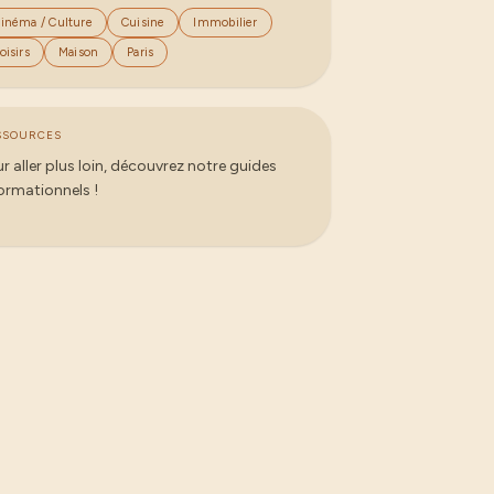
inéma / Culture
Cuisine
Immobilier
oisirs
Maison
Paris
SSOURCES
r aller plus loin, découvrez notre guides
ormationnels !