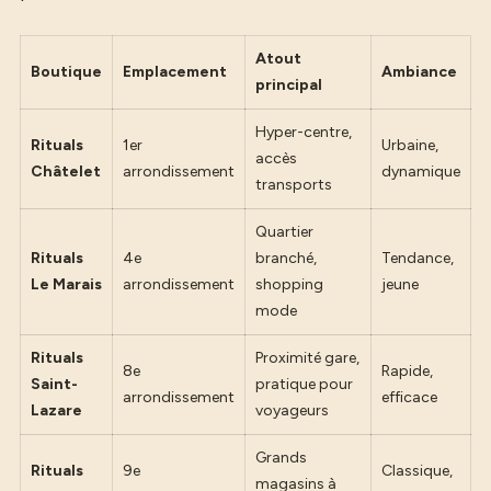
Atout
Boutique
Emplacement
Ambiance
principal
Hyper-centre,
Rituals
1er
Urbaine,
accès
Châtelet
arrondissement
dynamique
transports
Quartier
Rituals
4e
branché,
Tendance,
Le Marais
arrondissement
shopping
jeune
mode
Rituals
Proximité gare,
8e
Rapide,
Saint-
pratique pour
arrondissement
efficace
Lazare
voyageurs
Grands
Rituals
9e
Classique,
magasins à