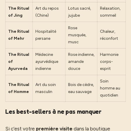
The Ritual
Art du repos
Lotus sacré,
Relaxation,
of Jing
(Chine)
jujube
sommeil
Rose
The Ritual
Hospitalité
Chaleur,
musquée,
of Mehr
persane
réconfort
musc
The Ritual
Médecine
Rose indienne,
Harmonie
of
ayurvédique
amande
corps-
Ayurveda
indienne
douce
esprit
Soin
The Ritual
Art du soin
Bois de cèdre,
homme au
of Homme
masculin
eau sauvage
quotidien
Les best-sellers à ne pas manquer
Si c’est votre
première visite
dans la boutique